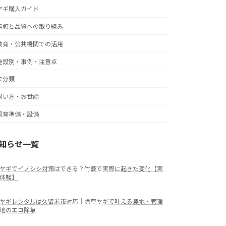
ヤギ購入ガイド
信頼と品質への取り組み
教育・公共機関での活用
施設別・事例・注意点
未分類
飼い方・お世話
飼育準備・設備
知らせ一覧
ヤギでイノシシ対策はできる？竹藪で実際に起きた変化【実
体験】
ヤギレンタルは久留米市対応｜除草ヤギで叶える農地・管理
地のエコ除草