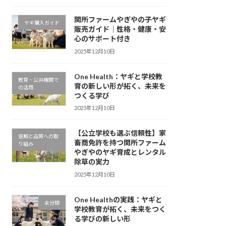
関所ファームやぎやの子ヤギ
ヤギ購入ガイド
販売ガイド｜性格・健康・安
心のサポート付き
2025年12月10日
One Health：ヤギと学校教
教育・公共機関で
育の新しい形が拓く、未来を
の活用
つくる学び
2025年12月10日
【公立学校も選ぶ信頼性】家
信頼と品質への取
畜商免許を持つ関所ファーム
り組み
やぎやのヤギ育成とレンタル
除草の実力
2025年12月10日
One Healthの実践：ヤギと
未分類
学校教育が拓く、未来をつく
る学びの新しい形