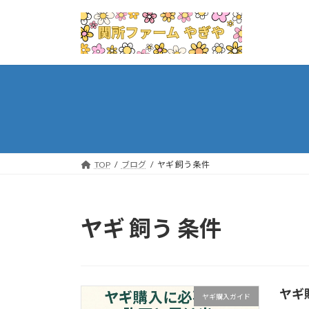
コ
ナ
ン
ビ
テ
ゲ
ン
ー
ツ
シ
へ
ョ
ス
ン
キ
に
ッ
移
プ
動
TOP
ブログ
ヤギ 飼う 条件
ヤギ 飼う 条件
ヤギ
ヤギ購入ガイド