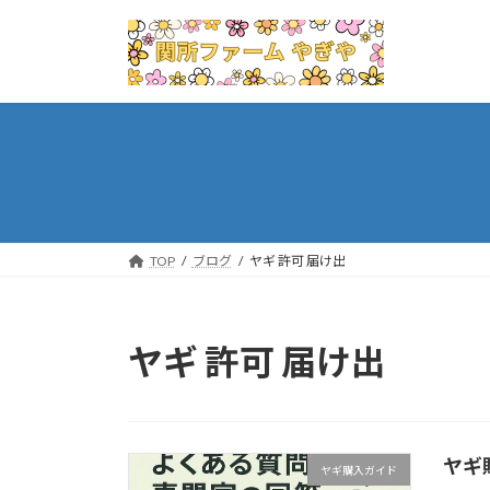
コ
ナ
ン
ビ
テ
ゲ
ン
ー
ツ
シ
へ
ョ
ス
ン
キ
に
ッ
移
プ
動
TOP
ブログ
ヤギ 許可 届け出
ヤギ 許可 届け出
ヤギ
ヤギ購入ガイド