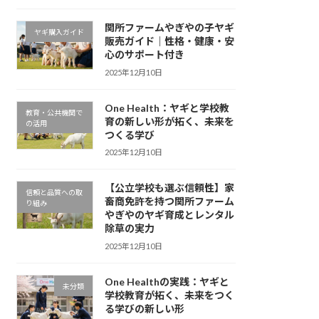
関所ファームやぎやの子ヤギ
ヤギ購入ガイド
販売ガイド｜性格・健康・安
心のサポート付き
2025年12月10日
One Health：ヤギと学校教
教育・公共機関で
育の新しい形が拓く、未来を
の活用
つくる学び
2025年12月10日
【公立学校も選ぶ信頼性】家
信頼と品質への取
畜商免許を持つ関所ファーム
り組み
やぎやのヤギ育成とレンタル
除草の実力
2025年12月10日
One Healthの実践：ヤギと
未分類
学校教育が拓く、未来をつく
る学びの新しい形