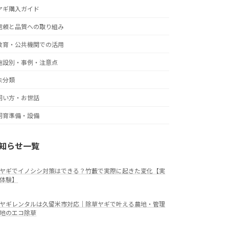
ヤギ購入ガイド
信頼と品質への取り組み
教育・公共機関での活用
施設別・事例・注意点
未分類
飼い方・お世話
飼育準備・設備
知らせ一覧
ヤギでイノシシ対策はできる？竹藪で実際に起きた変化【実
体験】
ヤギレンタルは久留米市対応｜除草ヤギで叶える農地・管理
地のエコ除草