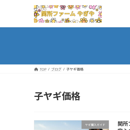
コ
ナ
ン
ビ
テ
ゲ
ン
ー
ツ
シ
へ
ョ
ス
ン
キ
に
ッ
移
プ
動
TOP
ブログ
子ヤギ価格
子ヤギ価格
関所
ヤギ購入ガイド