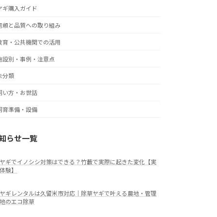
ヤギ購入ガイド
信頼と品質への取り組み
教育・公共機関での活用
施設別・事例・注意点
未分類
飼い方・お世話
飼育準備・設備
知らせ一覧
ヤギでイノシシ対策はできる？竹藪で実際に起きた変化【実
体験】
ヤギレンタルは久留米市対応｜除草ヤギで叶える農地・管理
地のエコ除草