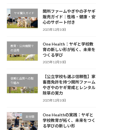
関所ファームやぎやの子ヤギ
ヤギ購入ガイド
販売ガイド｜性格・健康・安
心のサポート付き
2025年12月10日
One Health：ヤギと学校教
教育・公共機関で
育の新しい形が拓く、未来を
の活用
つくる学び
2025年12月10日
【公立学校も選ぶ信頼性】家
信頼と品質への取
畜商免許を持つ関所ファーム
り組み
やぎやのヤギ育成とレンタル
除草の実力
2025年12月10日
One Healthの実践：ヤギと
未分類
学校教育が拓く、未来をつく
る学びの新しい形