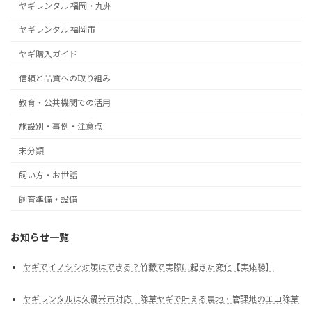
ヤギレンタル 福岡・九州
ヤギレンタル 福岡市
ヤギ購入ガイド
信頼と品質への取り組み
教育・公共機関での活用
施設別・事例・注意点
未分類
飼い方・お世話
飼育準備・設備
お知らせ一覧
ヤギでイノシシ対策はできる？竹藪で実際に起きた変化【実体験】
ヤギレンタルは久留米市対応｜除草ヤギで叶える農地・管理地のエコ除草