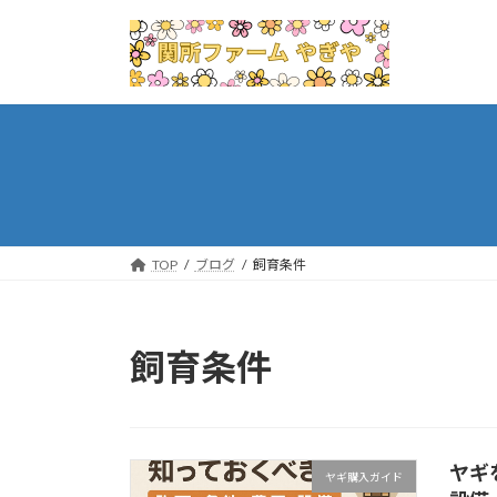
コ
ナ
ン
ビ
テ
ゲ
ン
ー
ツ
シ
へ
ョ
ス
ン
キ
に
ッ
移
プ
動
TOP
ブログ
飼育条件
飼育条件
ヤギ
ヤギ購入ガイド