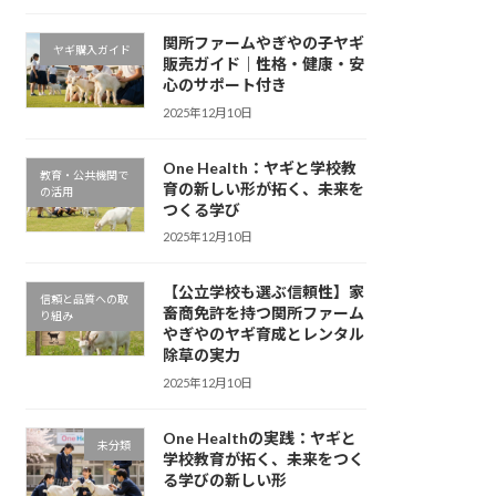
関所ファームやぎやの子ヤギ
ヤギ購入ガイド
販売ガイド｜性格・健康・安
心のサポート付き
2025年12月10日
One Health：ヤギと学校教
教育・公共機関で
育の新しい形が拓く、未来を
の活用
つくる学び
2025年12月10日
【公立学校も選ぶ信頼性】家
信頼と品質への取
畜商免許を持つ関所ファーム
り組み
やぎやのヤギ育成とレンタル
除草の実力
2025年12月10日
One Healthの実践：ヤギと
未分類
学校教育が拓く、未来をつく
る学びの新しい形