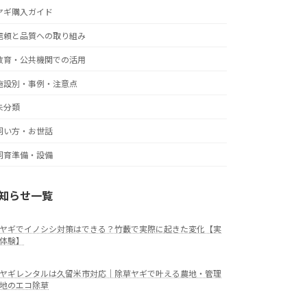
ヤギ購入ガイド
信頼と品質への取り組み
教育・公共機関での活用
施設別・事例・注意点
未分類
飼い方・お世話
飼育準備・設備
知らせ一覧
ヤギでイノシシ対策はできる？竹藪で実際に起きた変化【実
体験】
ヤギレンタルは久留米市対応｜除草ヤギで叶える農地・管理
地のエコ除草