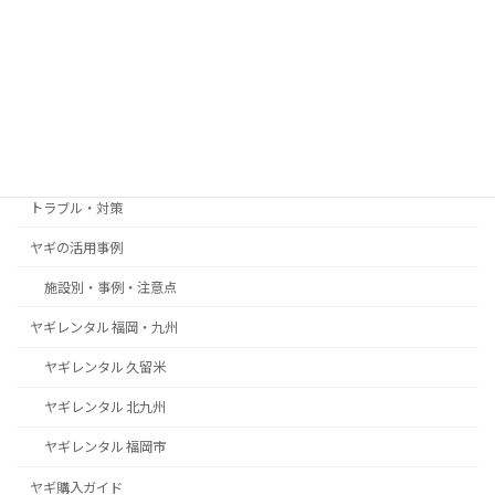
中学校の取り組みと関所ファームやぎや
の役割
2025年12月8日
カテゴリー
お客様の声・導入事例
トラブル・対策
ヤギの活用事例
施設別・事例・注意点
ヤギレンタル 福岡・九州
ヤギレンタル 久留米
ヤギレンタル 北九州
ヤギレンタル 福岡市
ヤギ購入ガイド